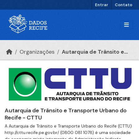
Ir para o conteúdo principal
Entrar
Contato
Organizações
Autarquia de Trânsito e...
Autarquia de Trânsito e Transporte Urbano do
Recife - CTTU
A Autarquia de Trânsito e Transporte Urbano do Recife (CTTU)
http://cttu.recife.pe.gov.br/ (0800 081 1078) é uma sociedade