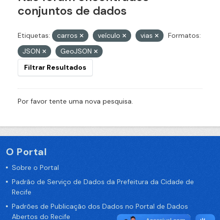
conjuntos de dados
Etiquetas:
carros
veículo
vias
Formatos:
JSON
GeoJSON
Filtrar Resultados
Por favor tente uma nova pesquisa.
O Portal
Sobre o Portal
Padrão de Serviço de Dados da Prefeitura da Cidade de
Recife
Padrões de Publicação dos Dados no Portal de Dados
Abertos do Recife