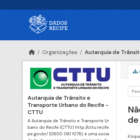
Ir para o conteúdo principal
Organizações
Autarquia de Trânsito
Autarquia de Trânsito e
Transporte Urbano do Recife -
Nã
CTTU
de
A Autarquia de Trânsito e Transporte Ur
bano do Recife (CTTU) http://cttu.recife.
pe.gov.br/ (0800 081 1078) é uma socie
Etiqu