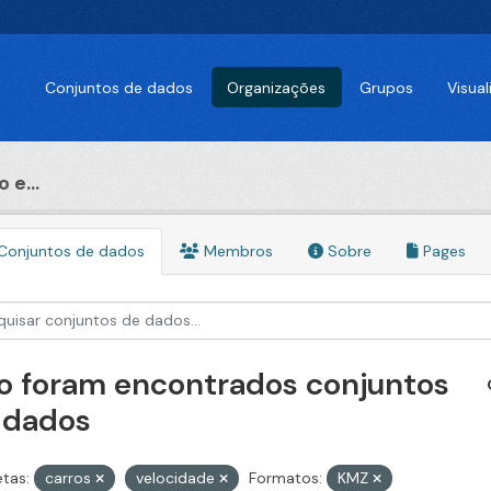
Conjuntos de dados
Organizações
Grupos
Visua
 e...
Conjuntos de dados
Membros
Sobre
Pages
o foram encontrados conjuntos
 dados
etas:
carros
velocidade
Formatos:
KMZ