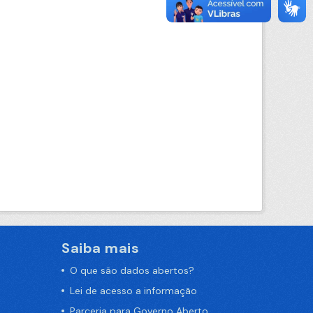
Saiba mais
O que são dados abertos?
Lei de acesso a informação
Parceria para Governo Aberto