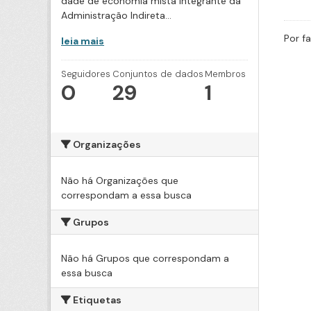
dade de economia mista integrante da
Administração Indireta...
Por f
leia mais
Seguidores
Conjuntos de dados
Membros
0
29
1
Organizações
Não há Organizações que
correspondam a essa busca
Grupos
Não há Grupos que correspondam a
essa busca
Etiquetas