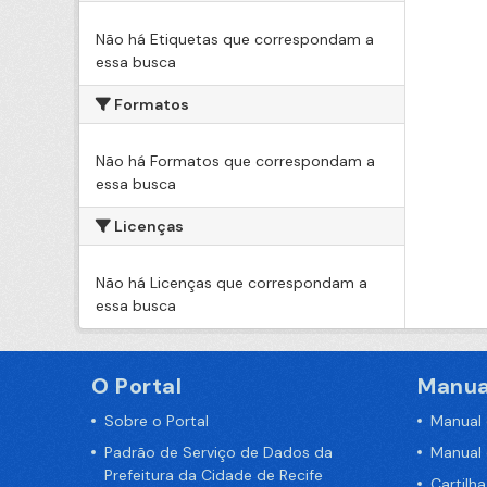
Não há Etiquetas que correspondam a
essa busca
Formatos
Não há Formatos que correspondam a
essa busca
Licenças
Não há Licenças que correspondam a
essa busca
O Portal
Manua
Sobre o Portal
Manual
Padrão de Serviço de Dados da
Manual
Prefeitura da Cidade de Recife
Cartilh