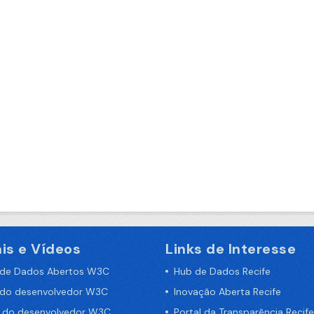
is e Vídeos
Links de Interesse
 de Dados Abertos W3C
Hub de Dados Recife
 do desenvolvedor W3C
Inovação Aberta Recife
a do desenvolvedor W3C
Portal da Transparência Recife