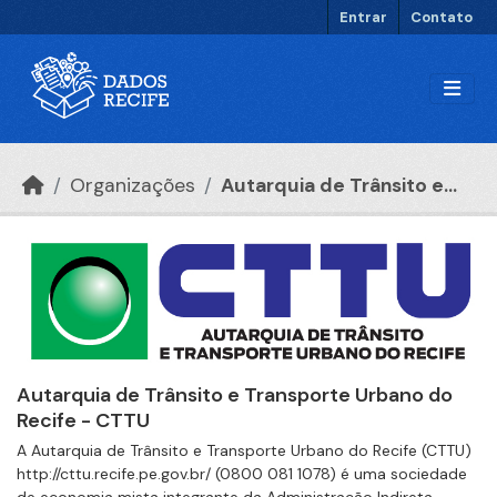
Ir para o conteúdo principal
Entrar
Contato
Organizações
Autarquia de Trânsito e...
Autarquia de Trânsito e Transporte Urbano do
Recife - CTTU
A Autarquia de Trânsito e Transporte Urbano do Recife (CTTU)
http://cttu.recife.pe.gov.br/ (0800 081 1078) é uma sociedade