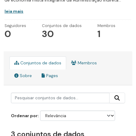
de economia mista integrante da Administração Indireta...
leia mais
Seguidores
Conjuntos de dados
Membros
0
30
1
Conjuntos de dados
Membros
Sobre
Pages
Ordenar por
3 conjuntos de dados