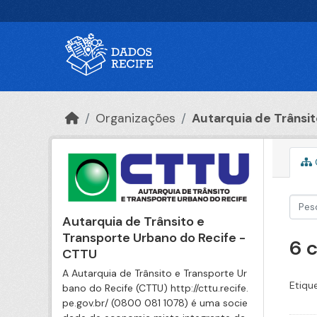
Ir para o conteúdo principal
Organizações
Autarquia de Trânsito
Autarquia de Trânsito e
Transporte Urbano do Recife -
6 
CTTU
A Autarquia de Trânsito e Transporte Ur
Etiqu
bano do Recife (CTTU) http://cttu.recife.
pe.gov.br/ (0800 081 1078) é uma socie