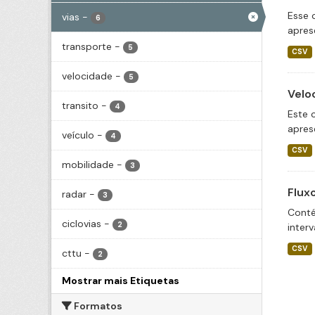
Esse 
vias
-
6
apres
transporte
-
5
CSV
velocidade
-
5
Velo
transito
-
4
Este 
apres
veículo
-
4
CSV
mobilidade
-
3
Flux
radar
-
3
Conté
ciclovias
-
2
inter
CSV
cttu
-
2
Mostrar mais Etiquetas
Formatos