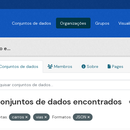
Conjuntos de dados
Organizações
Grupos
Visua
 e...
Conjuntos de dados
Membros
Sobre
Pages
conjuntos de dados encontrados
etas:
carros
vias
Formatos:
JSON