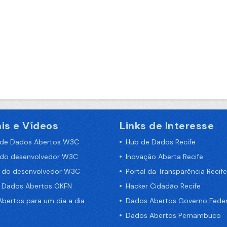
is e Vídeos
Links de Interesse
 de Dados Abertos W3C
Hub de Dados Recife
 do desenvolvedor W3C
Inovação Aberta Recife
a do desenvolvedor W3C
Portal da Transparência Recife
e Dados Abertos OKFN
Hacker Cidadão Recife
bertos para um dia a dia
Dados Abertos Governo Feder
Dados Abertos Pernambuco