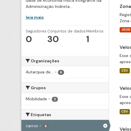
dade de economia mista integrante da
Zona
Administração Indireta...
Regis
leia mais
Zona 
JSON
Seguidores
Conjuntos de dados
Membros
0
30
1
Velo
Esse 
Organizações
apres
CSV
Autarquia de...
-
6
Grupos
Velo
Esse 
Mobilidade
-
3
apres
CSV
Etiquetas
carros
-
6
Velo