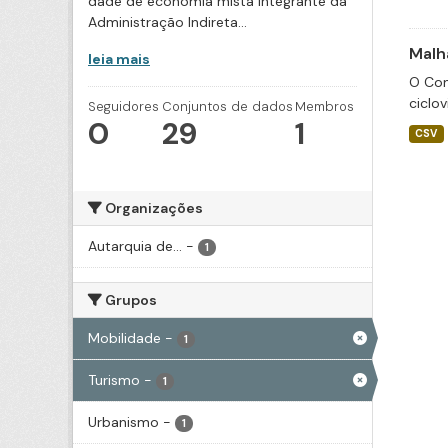
dade de economia mista integrante da
Administração Indireta...
Malha
leia mais
O Con
ciclov
Seguidores
Conjuntos de dados
Membros
0
29
1
CSV
Organizações
Autarquia de...
-
1
Grupos
Mobilidade
-
1
Turismo
-
1
Urbanismo
-
1