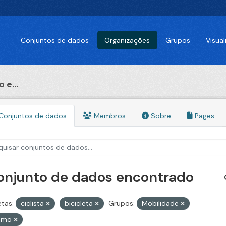
Conjuntos de dados
Organizações
Grupos
Visua
 e...
Conjuntos de dados
Membros
Sobre
Pages
conjunto de dados encontrado
etas:
ciclista
bicicleta
Grupos:
Mobilidade
ismo