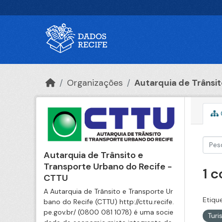
Ir para o conteúdo principal
Organizações
Autarquia de Trânsito
Autarquia de Trânsito e
Transporte Urbano do Recife -
1 
CTTU
A Autarquia de Trânsito e Transporte Ur
Etiqu
bano do Recife (CTTU) http://cttu.recife.
pe.gov.br/ (0800 081 1078) é uma socie
Tur