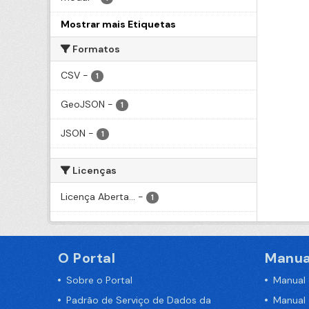
Mostrar mais Etiquetas
Formatos
CSV
-
1
GeoJSON
-
1
JSON
-
1
Licenças
Licença Aberta...
-
1
O Portal
Manua
Sobre o Portal
Manual
Padrão de Serviço de Dados da
Manual