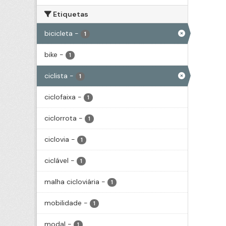
Etiquetas
bicicleta
-
1
bike
-
1
ciclista
-
1
ciclofaixa
-
1
ciclorrota
-
1
ciclovia
-
1
ciclável
-
1
malha cicloviária
-
1
mobilidade
-
1
modal
-
1