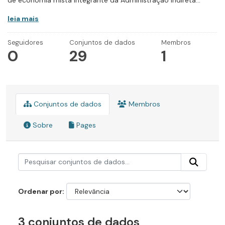
de economia mista integrante da Administração Indireta...
leia mais
Seguidores
Conjuntos de dados
Membros
0
29
1
Conjuntos de dados
Membros
Sobre
Pages
Ordenar por
3 conjuntos de dados