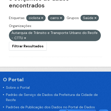
encontrados
Etiquetas:
ciclista
carro
Grupos:
Saúde
Organizações:
Autarquia de Trânsito e Transporte Urbano do Recife
- CTTU
Filtrar Resultados
O Portal
Sobre o Portal
Padrão de Serviço de Dados da Prefeitura da Cidade de
Recife
Padrões de Publicação dos Dados no Portal de Dados