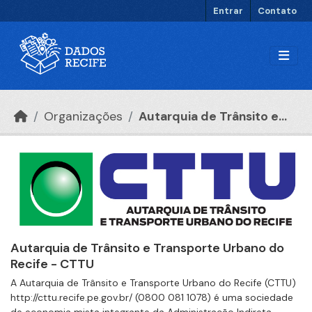
Ir para o conteúdo principal
Entrar
Contato
Organizações
Autarquia de Trânsito e...
Autarquia de Trânsito e Transporte Urbano do
Recife - CTTU
A Autarquia de Trânsito e Transporte Urbano do Recife (CTTU)
http://cttu.recife.pe.gov.br/ (0800 081 1078) é uma sociedade