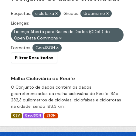
Etiquetas:
ciclofaixa
Grupos:
Urbanismo
Licenças:
Licença Aberta para Bases de Dados (ODbL) do
Open Data Commons
Formatos:
GeoJSON
Filtrar Resultados
Malha Cicloviária do Recife
O Conjunto de dados contém os dados
georreferenciados da malha cicloviária do Recife. São
232,3 quilômetros de ciclovias, ciclofaixas e ciclorrotas
na cidade, sendo 198.3 km...
CSV
GeoJSON
JSON