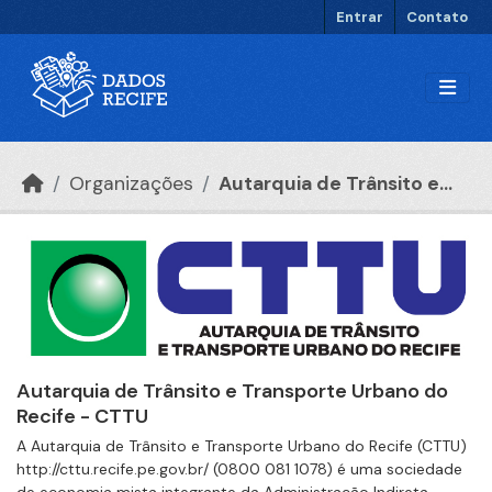
Ir para o conteúdo principal
Entrar
Contato
Organizações
Autarquia de Trânsito e...
Autarquia de Trânsito e Transporte Urbano do
Recife - CTTU
A Autarquia de Trânsito e Transporte Urbano do Recife (CTTU)
http://cttu.recife.pe.gov.br/ (0800 081 1078) é uma sociedade