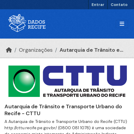
Ir para o conteúdo principal
Entrar
Contato
Organizações
Autarquia de Trânsito e...
Autarquia de Trânsito e Transporte Urbano do
Recife - CTTU
A Autarquia de Trânsito e Transporte Urbano do Recife (CTTU)
http://cttu.recife.pe.gov.br/ (0800 081 1078) é uma sociedade