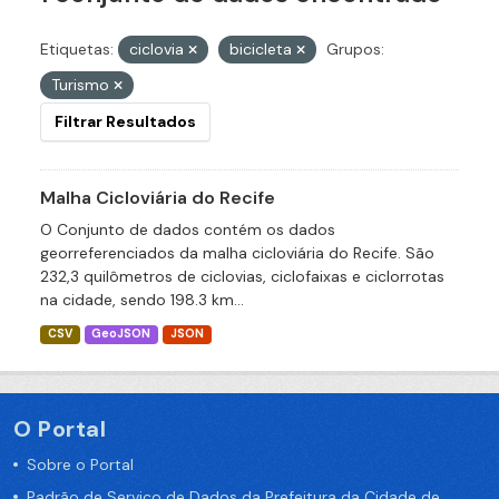
Etiquetas:
ciclovia
bicicleta
Grupos:
Turismo
Filtrar Resultados
Malha Cicloviária do Recife
O Conjunto de dados contém os dados
georreferenciados da malha cicloviária do Recife. São
232,3 quilômetros de ciclovias, ciclofaixas e ciclorrotas
na cidade, sendo 198.3 km...
CSV
GeoJSON
JSON
O Portal
Sobre o Portal
Padrão de Serviço de Dados da Prefeitura da Cidade de