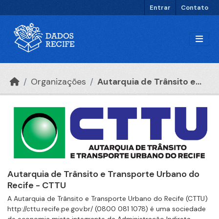
Ir para o conteúdo principal
Entrar
Contato
Organizações
Autarquia de Trânsito e...
Autarquia de Trânsito e Transporte Urbano do
Recife - CTTU
A Autarquia de Trânsito e Transporte Urbano do Recife (CTTU)
http://cttu.recife.pe.gov.br/ (0800 081 1078) é uma sociedade