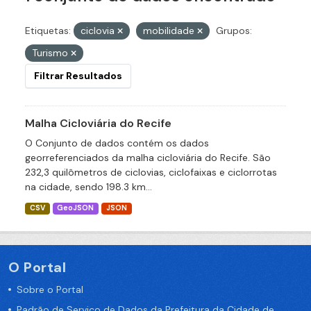
Etiquetas:
ciclovia
mobilidade
Grupos:
Turismo
Filtrar Resultados
Malha Cicloviária do Recife
O Conjunto de dados contém os dados
georreferenciados da malha cicloviária do Recife. São
232,3 quilômetros de ciclovias, ciclofaixas e ciclorrotas
na cidade, sendo 198.3 km...
CSV
GeoJSON
JSON
O Portal
Sobre o Portal
Padrão de Serviço de Dados da Prefeitura da Cidade de