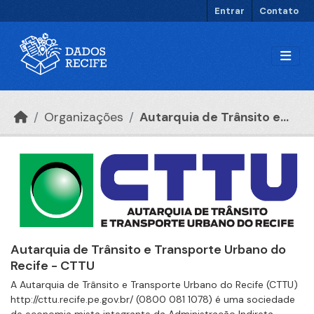
Ir para o conteúdo principal
Entrar
Contato
Organizações
Autarquia de Trânsito e...
Autarquia de Trânsito e Transporte Urbano do
Recife - CTTU
A Autarquia de Trânsito e Transporte Urbano do Recife (CTTU)
http://cttu.recife.pe.gov.br/ (0800 081 1078) é uma sociedade