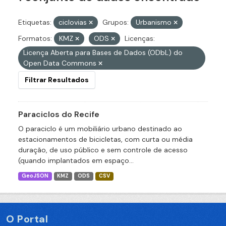
Etiquetas:
ciclovias
Grupos:
Urbanismo
Formatos:
KMZ
ODS
Licenças:
Licença Aberta para Bases de Dados (ODbL) do
Open Data Commons
Filtrar Resultados
Paraciclos do Recife
O paraciclo é um mobiliário urbano destinado ao
estacionamentos de bicicletas, com curta ou média
duração, de uso público e sem controle de acesso
(quando implantados em espaço...
GeoJSON
KMZ
ODS
CSV
O Portal