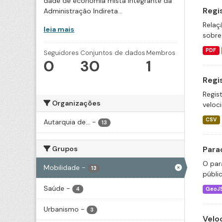
dade de economia mista integrante da
Regi
Administração Indireta...
Relaç
leia mais
sobre
PDF
Seguidores
Conjuntos de dados
Membros
0
30
1
Regi
Regis
Organizações
veloc
CSV
Autarquia de...
-
13
Grupos
Para
O par
Mobilidade
-
13
públi
Saúde
-
4
GeoJ
Urbanismo
-
3
Velo