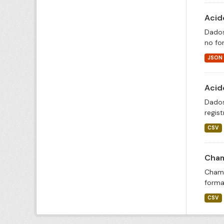
Acid
Dados
no fo
JSON
Acid
Dados
regis
CSV
Cham
Chama
forma
CSV