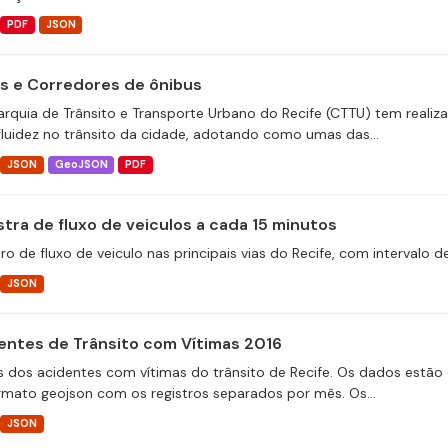
PDF
JSON
as e Corredores de ônibus
arquia de Trânsito e Transporte Urbano do Recife (CTTU) tem realiz
fluidez no trânsito da cidade, adotando como umas das...
JSON
GeoJSON
PDF
tra de fluxo de veiculos a cada 15 minutos
ro de fluxo de veiculo nas principais vias do Recife, com intervalo 
JSON
entes de Trânsito com Vítimas 2016
 dos acidentes com vítimas do trânsito de Recife. Os dados estão 
rmato geojson com os registros separados por mês. Os...
JSON