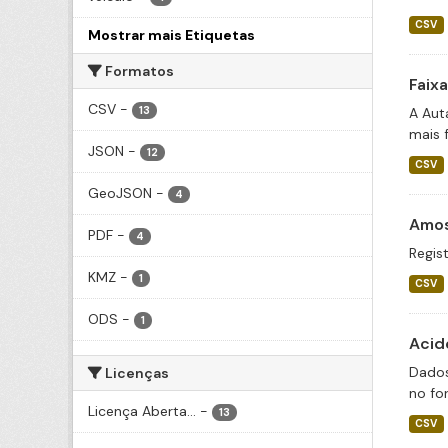
CSV
Mostrar mais Etiquetas
Formatos
Faix
CSV
-
13
A Aut
mais 
JSON
-
12
CSV
GeoJSON
-
4
Amos
PDF
-
4
Regist
KMZ
-
1
CSV
ODS
-
1
Acid
Dados
Licenças
no fo
Licença Aberta...
-
13
CSV