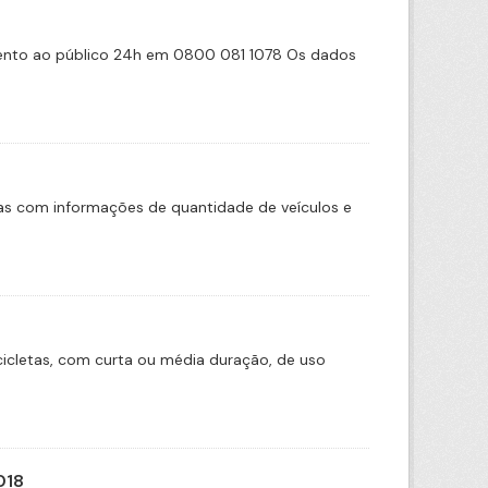
imento ao público 24h em 0800 081 1078 Os dados
das com informações de quantidade de veículos e
icletas, com curta ou média duração, de uso
018