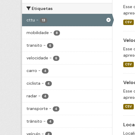
Esse 
Etiquetas
apres
cttu
-
13
CSV
mobilidade
-
8
Velo
transito
-
6
Esse 
apres
velocidade
-
6
CSV
carro
-
4
Velo
ciclista
-
4
Esse 
radar
-
4
apres
CSV
transporte
-
4
trânsito
-
4
Loca
Local
veículo
-
4