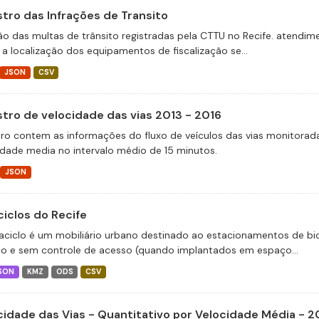
stro das Infrações de Transito
ão das multas de trânsito registradas pela CTTU no Recife. atend
 a localização dos equipamentos de fiscalização se...
JSON
CSV
stro de velocidade das vias 2013 - 2016
tro contem as informações do fluxo de veículos das vias monitora
idade media no intervalo médio de 15 minutos.
JSON
ciclos do Recife
aciclo é um mobiliário urbano destinado ao estacionamentos de bic
co e sem controle de acesso (quando implantados em espaço...
SON
KMZ
ODS
CSV
cidade das Vias - Quantitativo por Velocidade Média - 2