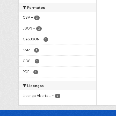
Formatos
CSV
-
3
JSON
-
2
GeoJSON
-
1
KMZ
-
1
ODS
-
1
PDF
-
1
Licenças
Licença Aberta...
-
3