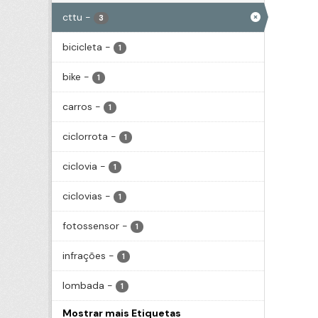
cttu
-
3
bicicleta
-
1
bike
-
1
carros
-
1
ciclorrota
-
1
ciclovia
-
1
ciclovias
-
1
fotossensor
-
1
infrações
-
1
lombada
-
1
Mostrar mais Etiquetas