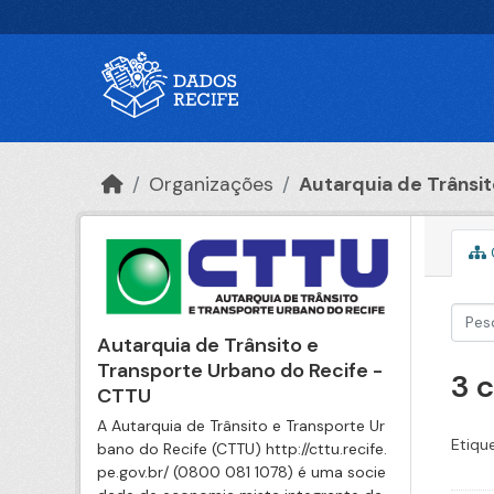
Ir para o conteúdo principal
Organizações
Autarquia de Trânsito
Autarquia de Trânsito e
Transporte Urbano do Recife -
3 
CTTU
A Autarquia de Trânsito e Transporte Ur
Etiqu
bano do Recife (CTTU) http://cttu.recife.
pe.gov.br/ (0800 081 1078) é uma socie