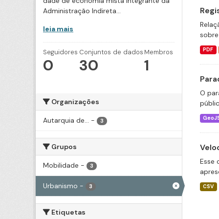
dade de economia mista integrante da
Regi
Administração Indireta...
Relaç
leia mais
sobre
PDF
Seguidores
Conjuntos de dados
Membros
0
30
1
Para
O par
Organizações
públi
GeoJ
Autarquia de...
-
3
Grupos
Velo
Esse 
Mobilidade
-
3
apres
Urbanismo
-
3
CSV
Etiquetas