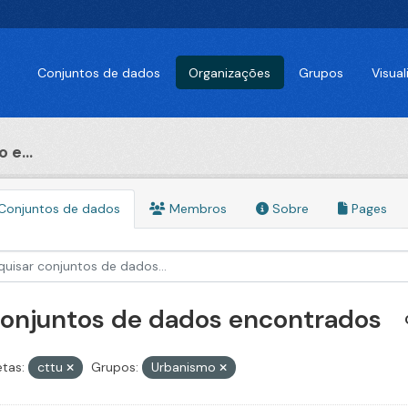
Conjuntos de dados
Organizações
Grupos
Visua
 e...
Conjuntos de dados
Membros
Sobre
Pages
conjuntos de dados encontrados
etas:
cttu
Grupos:
Urbanismo