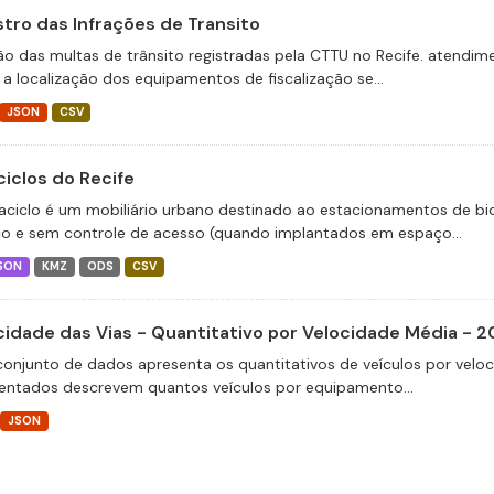
stro das Infrações de Transito
ão das multas de trânsito registradas pela CTTU no Recife. atend
 a localização dos equipamentos de fiscalização se...
JSON
CSV
ciclos do Recife
aciclo é um mobiliário urbano destinado ao estacionamentos de bic
co e sem controle de acesso (quando implantados em espaço...
SON
KMZ
ODS
CSV
cidade das Vias - Quantitativo por Velocidade Média - 2
conjunto de dados apresenta os quantitativos de veículos por velo
entados descrevem quantos veículos por equipamento...
JSON