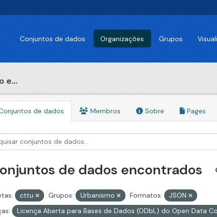
Conjuntos de dados
Organizações
Grupos
Visua
 e...
Conjuntos de dados
Membros
Sobre
Pages
conjuntos de dados encontrados
etas:
cttu
Grupos:
Urbanismo
Formatos:
JSON
ças:
Licença Aberta para Bases de Dados (ODbL) do Open Data