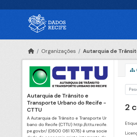
Ir para o conteúdo principal
Organizações
Autarquia de Trânsito
Autarquia de Trânsito e
Transporte Urbano do Recife -
2 
CTTU
A Autarquia de Trânsito e Transporte Ur
Etiqu
bano do Recife (CTTU) http://cttu.recife.
pe.gov.br/ (0800 081 1078) é uma socie
Licen