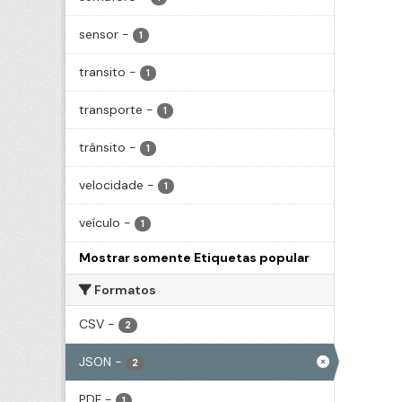
sensor
-
1
transito
-
1
transporte
-
1
trânsito
-
1
velocidade
-
1
veículo
-
1
Mostrar somente Etiquetas popular
Formatos
CSV
-
2
JSON
-
2
PDF
-
1