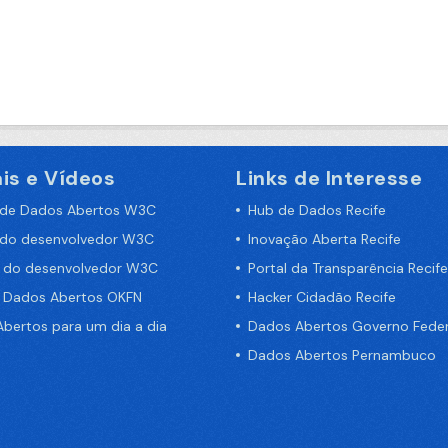
is e Vídeos
Links de Interesse
 de Dados Abertos W3C
Hub de Dados Recife
 do desenvolvedor W3C
Inovação Aberta Recife
a do desenvolvedor W3C
Portal da Transparência Recife
e Dados Abertos OKFN
Hacker Cidadão Recife
bertos para um dia a dia
Dados Abertos Governo Feder
Dados Abertos Pernambuco