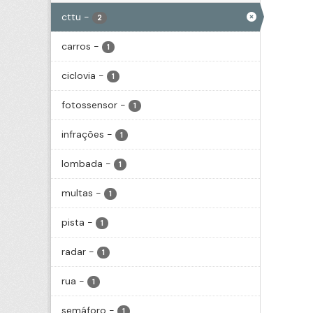
cttu
-
2
carros
-
1
ciclovia
-
1
fotossensor
-
1
infrações
-
1
lombada
-
1
multas
-
1
pista
-
1
radar
-
1
rua
-
1
semáforo
-
1