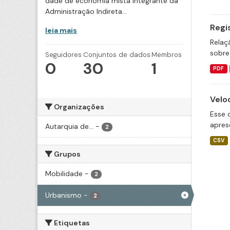
dade de economia mista integrante da
Administração Indireta...
Regi
leia mais
Relaç
sobre
Seguidores
Conjuntos de dados
Membros
0
30
1
PDF
Velo
Organizações
Esse 
apres
Autarquia de...
-
2
CSV
Grupos
Mobilidade
-
2
Urbanismo
-
2
Etiquetas