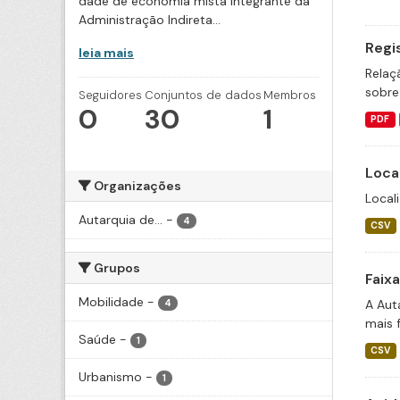
dade de economia mista integrante da
Administração Indireta...
Regi
leia mais
Relaç
sobre
Seguidores
Conjuntos de dados
Membros
0
30
1
PDF
Loca
Organizações
Local
Autarquia de...
-
4
CSV
Grupos
Faix
Mobilidade
-
A Aut
4
mais 
Saúde
-
1
CSV
Urbanismo
-
1