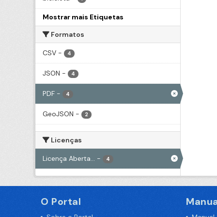
Mostrar mais Etiquetas
Formatos
CSV
-
4
JSON
-
4
PDF
-
4
GeoJSON
-
2
Licenças
Licença Aberta...
-
4
O Portal
Manua
Sobre o Portal
Manual