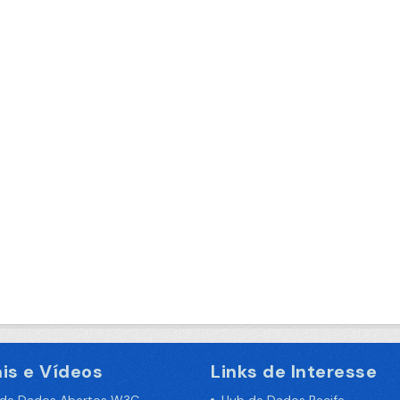
is e Vídeos
Links de Interesse
 de Dados Abertos W3C
Hub de Dados Recife