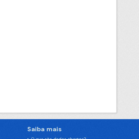
Saiba mais
O que são dados abertos?