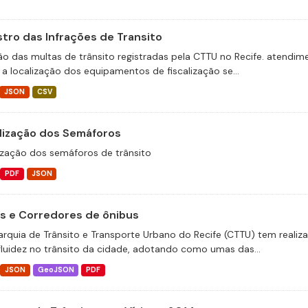
stro das Infrações de Transito
ão das multas de trânsito registradas pela CTTU no Recife. atend
 a localização dos equipamentos de fiscalização se...
JSON
CSV
lização dos Semáforos
ização dos semáforos de trânsito
PDF
JSON
as e Corredores de ônibus
arquia de Trânsito e Transporte Urbano do Recife (CTTU) tem realiz
fluidez no trânsito da cidade, adotando como umas das...
JSON
GeoJSON
PDF