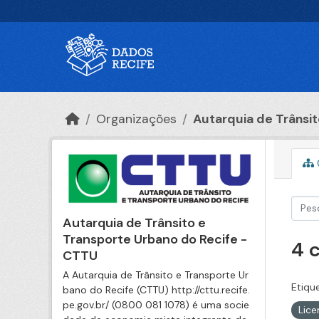
Ir para o conteúdo principal
Organizações
Autarquia de Trânsito
Autarquia de Trânsito e
Transporte Urbano do Recife -
4 
CTTU
A Autarquia de Trânsito e Transporte Ur
Etiqu
bano do Recife (CTTU) http://cttu.recife.
pe.gov.br/ (0800 081 1078) é uma socie
Lic