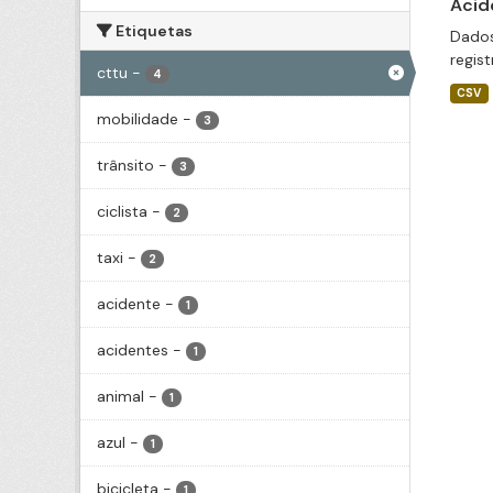
Acid
Etiquetas
Dados
regis
cttu
-
4
CSV
mobilidade
-
3
trânsito
-
3
ciclista
-
2
taxi
-
2
acidente
-
1
acidentes
-
1
animal
-
1
azul
-
1
bicicleta
-
1