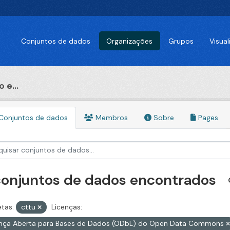
Conjuntos de dados
Organizações
Grupos
Visua
 e...
Conjuntos de dados
Membros
Sobre
Pages
conjuntos de dados encontrados
etas:
cttu
Licenças:
ença Aberta para Bases de Dados (ODbL) do Open Data Commons