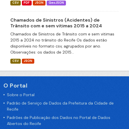
CSV
PDF
JSON
GeoJSON
Chamados de Sinistros (Acidentes) de
Trânsito com e sem vitimas 2015 a 2024
Chamados de Sinistros de Trânsito com e sem vitimas
2015 a 2024 no trânsito do Recife Os dados estão
disponíveis no formato csv, agrupados por ano.
Observações: os dados de 2015...
CSV
JSON
O Portal
Sobre o Portal
Padrão de Serviço de Dados da Prefeitura da Cidade de
Recife
Padrões de Publicação dos Dados no Portal de Dados
Abertos do Recife