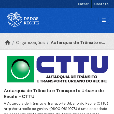
Ir para o conteúdo principal
Entrar
Contato
Organizações
Autarquia de Trânsito e...
Autarquia de Trânsito e Transporte Urbano do
Recife - CTTU
A Autarquia de Trânsito e Transporte Urbano do Recife (CTTU)
http://cttu.recife.pe.gov.br/ (0800 081 1078) é uma sociedade