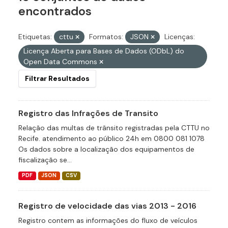
encontrados
Etiquetas:
cttu
Formatos:
JSON
Licenças:
Licença Aberta para Bases de Dados (ODbL) do
Open Data Commons
Filtrar Resultados
Registro das Infrações de Transito
Relação das multas de trânsito registradas pela CTTU no
Recife. atendimento ao público 24h em 0800 081 1078
Os dados sobre a localização dos equipamentos de
fiscalização se...
PDF
JSON
CSV
Registro de velocidade das vias 2013 - 2016
Registro contem as informações do fluxo de veículos