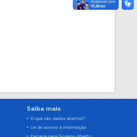
Saiba mais
O que são dados abertos?
Lei de acesso a informação
Parceria para Governo Aberto