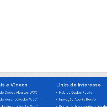
is e Vídeos
Links de Interesse
 de Dados Abertos W3C
Hub de Dados Recife
 do desenvolvedor W3C
Inovação Aberta Recife
a do desenvolvedor W3C
Portal da Transparência Recife