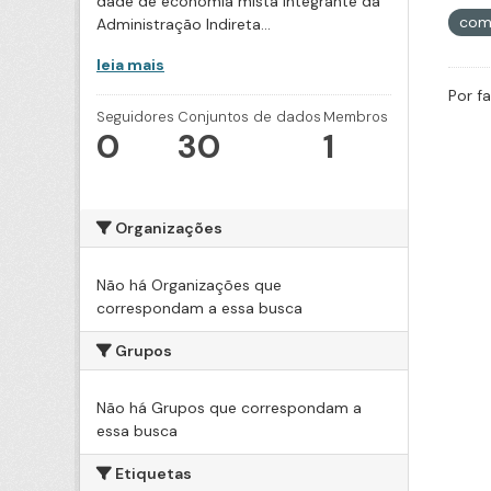
dade de economia mista integrante da
com
Administração Indireta...
leia mais
Por f
Seguidores
Conjuntos de dados
Membros
0
30
1
Organizações
Não há Organizações que
correspondam a essa busca
Grupos
Não há Grupos que correspondam a
essa busca
Etiquetas