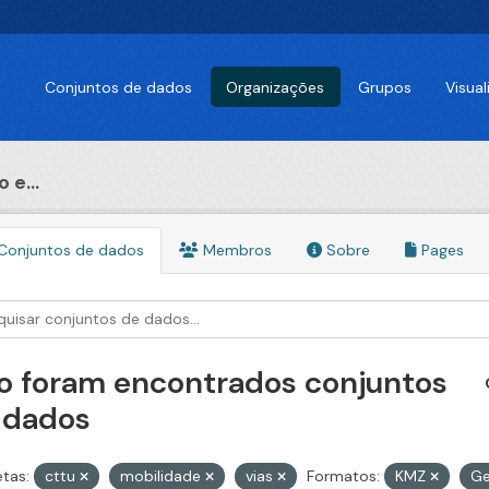
Conjuntos de dados
Organizações
Grupos
Visua
 e...
Conjuntos de dados
Membros
Sobre
Pages
o foram encontrados conjuntos
 dados
etas:
cttu
mobilidade
vias
Formatos:
KMZ
G