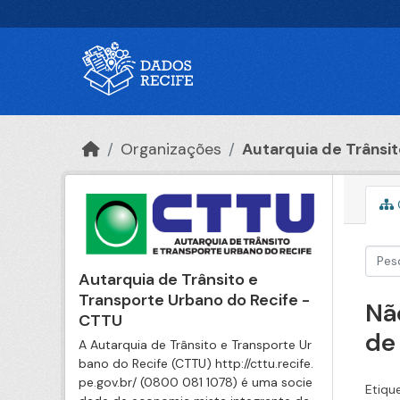
Ir para o conteúdo principal
Organizações
Autarquia de Trânsito
Autarquia de Trânsito e
Transporte Urbano do Recife -
Nã
CTTU
de
A Autarquia de Trânsito e Transporte Ur
bano do Recife (CTTU) http://cttu.recife.
pe.gov.br/ (0800 081 1078) é uma socie
Etiqu