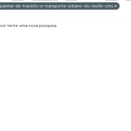
panhia-de-transito-e-transporte-urbano-do-recife-cttu
avor tente uma nova pesquisa.