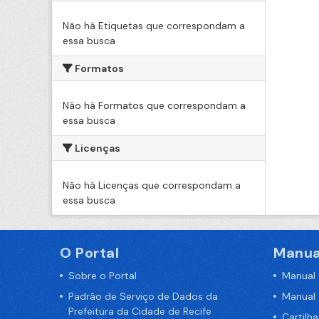
Não há Etiquetas que correspondam a
essa busca
Formatos
Não há Formatos que correspondam a
essa busca
Licenças
Não há Licenças que correspondam a
essa busca
O Portal
Manua
Sobre o Portal
Manual
Padrão de Serviço de Dados da
Manual
Prefeitura da Cidade de Recife
Cartilh