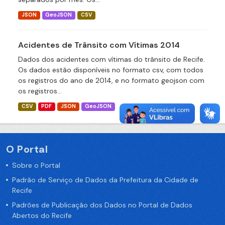
JSON
GeoJSON
CSV
Acidentes de Trânsito com Vítimas 2014
Dados dos acidentes com vítimas do trânsito de Recife.
Os dados estão disponíveis no formato csv, com todos
os registros do ano de 2014, e no formato geojson com
os registros...
CSV
PDF
JSON
GeoJSON
O Portal
Sobre o Portal
Padrão de Serviço de Dados da Prefeitura da Cidade de
Recife
Padrões de Publicação dos Dados no Portal de Dados
Abertos do Recife