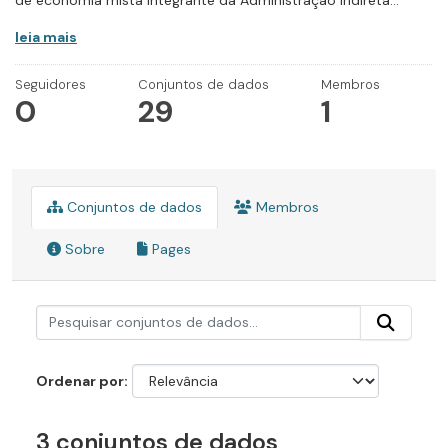
de economia mista integrante da Administração Indireta...
leia mais
Seguidores
Conjuntos de dados
Membros
0
29
1
Conjuntos de dados
Membros
Sobre
Pages
Ordenar por
3 conjuntos de dados