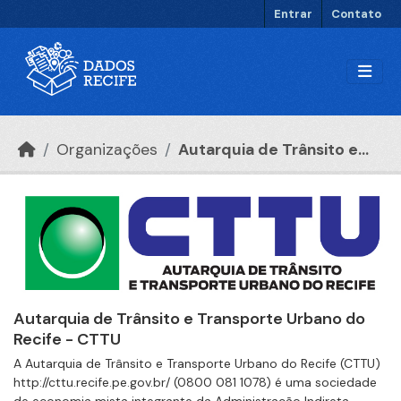
Ir para o conteúdo principal
Entrar
Contato
Organizações
Autarquia de Trânsito e...
Autarquia de Trânsito e Transporte Urbano do
Recife - CTTU
A Autarquia de Trânsito e Transporte Urbano do Recife (CTTU)
http://cttu.recife.pe.gov.br/ (0800 081 1078) é uma sociedade