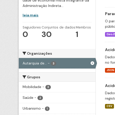
dade de economia mista integrante da
Administração Indireta...
Para
leia mais
O par
públi
Seguidores
Conjuntos de dados
Membros
0
30
1
GeoJ
Acid
Organizações
Dados
no fo
Autarquia de...
-
3
JSON
Grupos
Acid
Mobilidade
-
3
Dados
Saúde
-
regis
2
CSV
Urbanismo
-
1