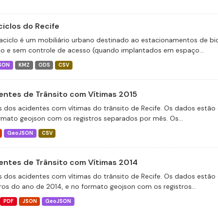
ciclos do Recife
aciclo é um mobiliário urbano destinado ao estacionamentos de bic
co e sem controle de acesso (quando implantados em espaço...
SON
KMZ
ODS
CSV
entes de Trânsito com Vítimas 2015
 dos acidentes com vítimas do trânsito de Recife. Os dados estão 
rmato geojson com os registros separados por mês. Os...
GeoJSON
CSV
entes de Trânsito com Vítimas 2014
 dos acidentes com vítimas do trânsito de Recife. Os dados estão 
tros do ano de 2014, e no formato geojson com os registros...
PDF
JSON
GeoJSON