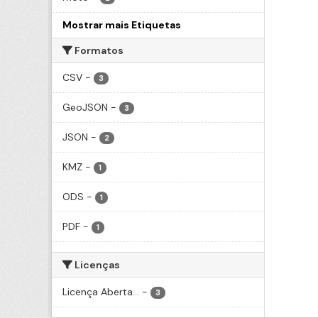
Mostrar mais Etiquetas
Formatos
CSV
-
3
GeoJSON
-
3
JSON
-
2
KMZ
-
1
ODS
-
1
PDF
-
1
Licenças
Licença Aberta...
-
3