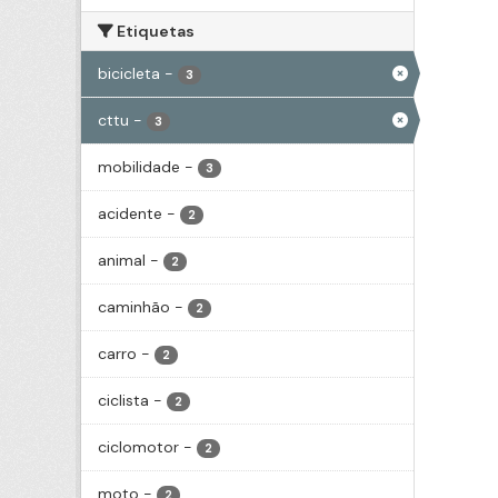
Etiquetas
bicicleta
-
3
cttu
-
3
mobilidade
-
3
acidente
-
2
animal
-
2
caminhão
-
2
carro
-
2
ciclista
-
2
ciclomotor
-
2
moto
-
2