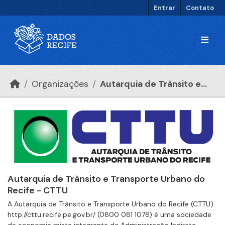
Ir para o conteúdo principal
Entrar
Contato
Organizações
Autarquia de Trânsito e...
Autarquia de Trânsito e Transporte Urbano do
Recife - CTTU
A Autarquia de Trânsito e Transporte Urbano do Recife (CTTU)
http://cttu.recife.pe.gov.br/ (0800 081 1078) é uma sociedade