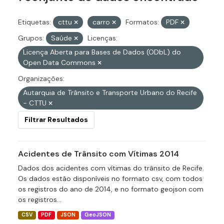
Etiquetas:
cttu
carro
Formatos:
PDF
Grupos:
Saúde
Licenças:
Licença Aberta para Bases de Dados (ODbL) do
Open Data Commons
Organizações:
Autarquia de Trânsito e Transporte Urbano do Recife
- CTTU
Filtrar Resultados
Acidentes de Trânsito com Vítimas 2014
Dados dos acidentes com vítimas do trânsito de Recife.
Os dados estão disponíveis no formato csv, com todos
os registros do ano de 2014, e no formato geojson com
os registros...
CSV
PDF
JSON
GeoJSON