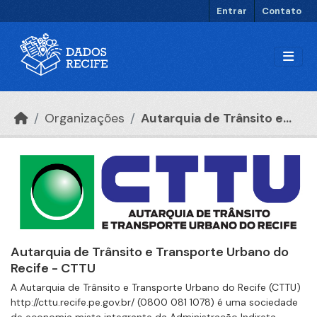
Ir para o conteúdo principal
Entrar
Contato
Organizações
Autarquia de Trânsito e...
Autarquia de Trânsito e Transporte Urbano do
Recife - CTTU
A Autarquia de Trânsito e Transporte Urbano do Recife (CTTU)
http://cttu.recife.pe.gov.br/ (0800 081 1078) é uma sociedade