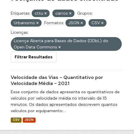
Etiquetas:
cttu
carros
Grupos:
Urbanismo
Formatos:
JSON
CSV
Licenças:
Licença Aberta para Bases de Dados (ODbL) do
Open Data Commons
Filtrar Resultados
Velocidade das Vias - Quantitativo por
Velocidade Média - 2021
Esse conjunto de dados apresenta os quantitativos de
veículos por velocidade média no intervalo de 15
minutos. Os dados apresentados descrevem quantos
veículos por equipamento...
CSV
JSON