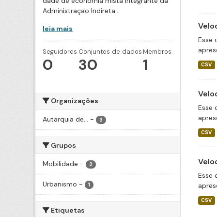
dade de economia mista integrante da
Administração Indireta...
Velo
leia mais
Esse 
apres
Seguidores
Conjuntos de dados
Membros
0
30
1
CSV
Velo
Organizações
Esse 
apres
Autarquia de...
-
3
CSV
Grupos
Velo
Mobilidade
-
2
Esse 
Urbanismo
-
apres
1
CSV
Etiquetas