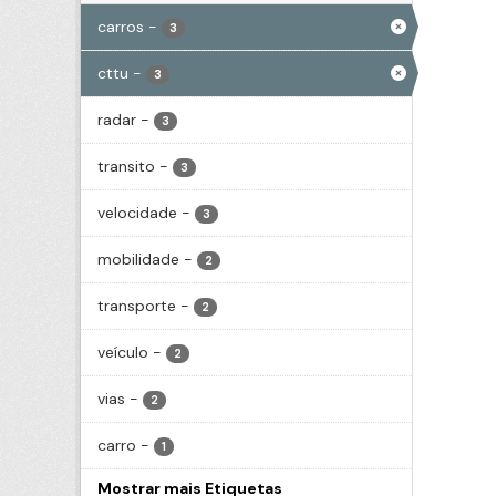
carros
-
3
cttu
-
3
radar
-
3
transito
-
3
velocidade
-
3
mobilidade
-
2
transporte
-
2
veículo
-
2
vias
-
2
carro
-
1
Mostrar mais Etiquetas