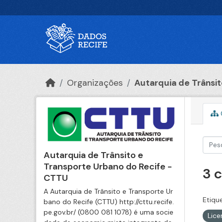
Ir para o conteúdo principal
Organizações
Autarquia de Trânsito
Autarquia de Trânsito e
Transporte Urbano do Recife -
3 
CTTU
A Autarquia de Trânsito e Transporte Ur
Etiqu
bano do Recife (CTTU) http://cttu.recife.
pe.gov.br/ (0800 081 1078) é uma socie
Lic