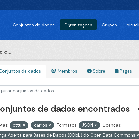
Conjuntos de dados
Organizações
Grupos
Visua
 e...
Conjuntos de dados
Membros
Sobre
Pages
conjuntos de dados encontrados
etas:
cttu
carros
Formatos:
JSON
Licenças:
ença Aberta para Bases de Dados (ODbL) do Open Data Commons