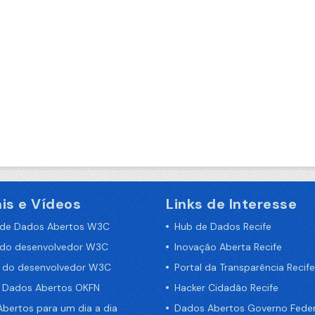
is e Vídeos
Links de Interesse
 de Dados Abertos W3C
Hub de Dados Recife
 do desenvolvedor W3C
Inovação Aberta Recife
a do desenvolvedor W3C
Portal da Transparência Recife
e Dados Abertos OKFN
Hacker Cidadão Recife
bertos para um dia a dia
Dados Abertos Governo Feder