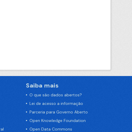
Saiba mais
O que são dados abertos?
Lei de acesso a informação
Parceria para Governo Aberto
Open Knowledge Foundation
al
Open Data Commons