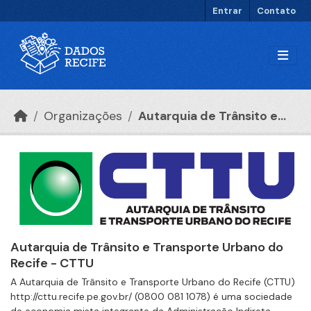
Ir para o conteúdo principal
Entrar
Contato
Organizações
Autarquia de Trânsito e...
Autarquia de Trânsito e Transporte Urbano do
Recife - CTTU
A Autarquia de Trânsito e Transporte Urbano do Recife (CTTU)
http://cttu.recife.pe.gov.br/ (0800 081 1078) é uma sociedade