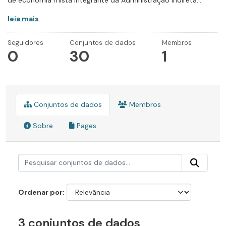
de economia mista integrante da Administração Indireta...
leia mais
Seguidores
Conjuntos de dados
Membros
0
30
1
Conjuntos de dados
Membros
Sobre
Pages
Ordenar por
3 conjuntos de dados