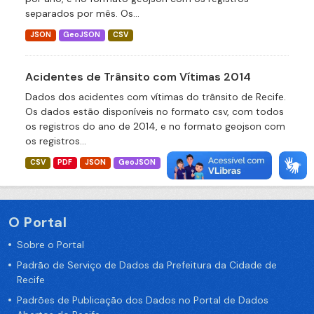
separados por mês. Os...
JSON
GeoJSON
CSV
Acidentes de Trânsito com Vítimas 2014
Dados dos acidentes com vítimas do trânsito de Recife.
Os dados estão disponíveis no formato csv, com todos
os registros do ano de 2014, e no formato geojson com
os registros...
CSV
PDF
JSON
GeoJSON
O Portal
Sobre o Portal
Padrão de Serviço de Dados da Prefeitura da Cidade de
Recife
Padrões de Publicação dos Dados no Portal de Dados