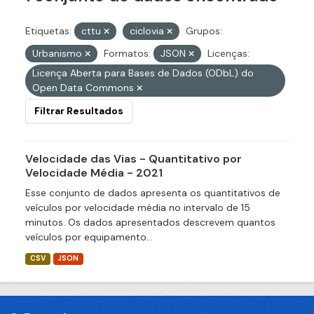
Etiquetas:
cttu
ciclovia
Grupos:
Urbanismo
Formatos:
JSON
Licenças:
Licença Aberta para Bases de Dados (ODbL) do
Open Data Commons
Filtrar Resultados
Velocidade das Vias - Quantitativo por
Velocidade Média - 2021
Esse conjunto de dados apresenta os quantitativos de
veículos por velocidade média no intervalo de 15
minutos. Os dados apresentados descrevem quantos
veículos por equipamento...
CSV
JSON