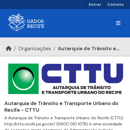
Ir para o conteúdo principal
Entrar
Contato
Organizações
Autarquia de Trânsito e...
Autarquia de Trânsito e Transporte Urbano do
Recife - CTTU
A Autarquia de Trânsito e Transporte Urbano do Recife (CTTU)
http://cttu.recife.pe.gov.br/ (0800 081 1078) é uma sociedade