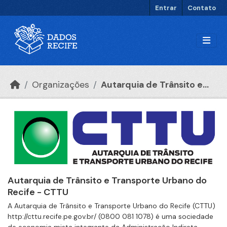
Ir para o conteúdo principal
Entrar
Contato
Organizações
Autarquia de Trânsito e...
Autarquia de Trânsito e Transporte Urbano do
Recife - CTTU
A Autarquia de Trânsito e Transporte Urbano do Recife (CTTU)
http://cttu.recife.pe.gov.br/ (0800 081 1078) é uma sociedade