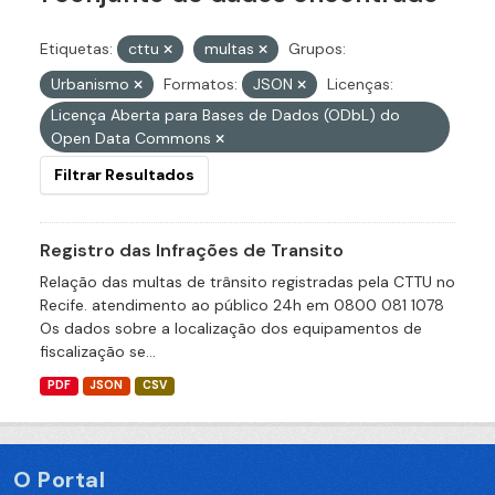
Etiquetas:
cttu
multas
Grupos:
Urbanismo
Formatos:
JSON
Licenças:
Licença Aberta para Bases de Dados (ODbL) do
Open Data Commons
Filtrar Resultados
Registro das Infrações de Transito
Relação das multas de trânsito registradas pela CTTU no
Recife. atendimento ao público 24h em 0800 081 1078
Os dados sobre a localização dos equipamentos de
fiscalização se...
PDF
JSON
CSV
O Portal