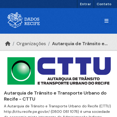
Ir para o conteúdo principal
Entrar
Contato
Organizações
Autarquia de Trânsito e...
Autarquia de Trânsito e Transporte Urbano do
Recife - CTTU
A Autarquia de Trânsito e Transporte Urbano do Recife (CTTU)
http://cttu.recife.pe.gov.br/ (0800 081 1078) é uma sociedade