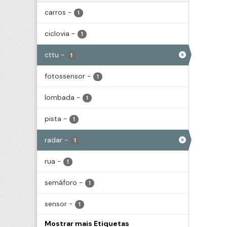
carros
-
1
ciclovia
-
1
cttu
-
1
fotossensor
-
1
lombada
-
1
pista
-
1
radar
-
1
rua
-
1
semáforo
-
1
sensor
-
1
Mostrar mais Etiquetas