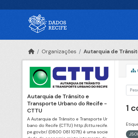
Ir para o conteúdo principal
Organizações
Autarquia de Trânsito
Autarquia de Trânsito e
Transporte Urbano do Recife -
1 
CTTU
A Autarquia de Trânsito e Transporte Ur
Etiqu
bano do Recife (CTTU) http://cttu.recife.
pe.gov.br/ (0800 081 1078) é uma socie
JS