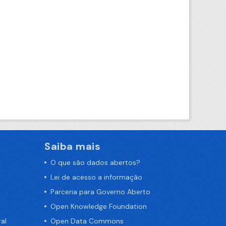
Saiba mais
O que são dados abertos?
Lei de acesso a informação
Parceria para Governo Aberto
Open Knowledge Foundation
al
Open Data Commons