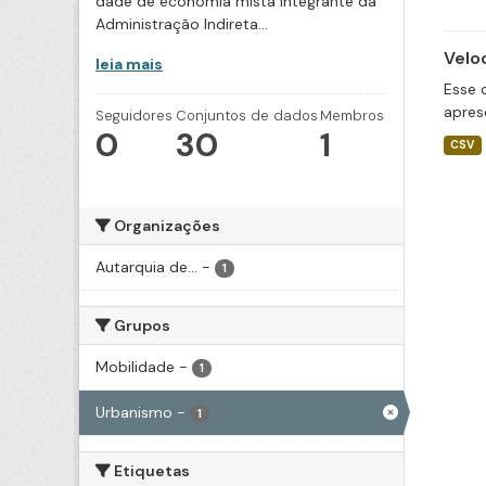
dade de economia mista integrante da
Administração Indireta...
Velo
leia mais
Esse 
apres
Seguidores
Conjuntos de dados
Membros
0
30
1
CSV
Organizações
Autarquia de...
-
1
Grupos
Mobilidade
-
1
Urbanismo
-
1
Etiquetas