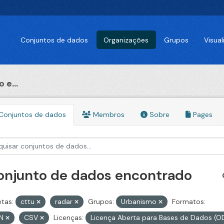
Conjuntos de dados
Organizações
Grupos
Visua
 e...
Conjuntos de dados
Membros
Sobre
Pages
conjunto de dados encontrado
etas:
cttu
radar
Grupos:
Urbanismo
Formatos:
ON
CSV
Licenças:
Licença Aberta para Bases de Dados 