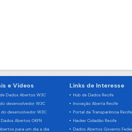
is e Vídeos
Links de Interesse
 de Dados Abertos W3C
Hub de Dados Recife
 do desenvolvedor W3C
Inovação Aberta Recife
a do desenvolvedor W3C
Portal da Transparência Recife
e Dados Abertos OKFN
Hacker Cidadão Recife
bertos para um dia a dia
Dados Abertos Governo Feder