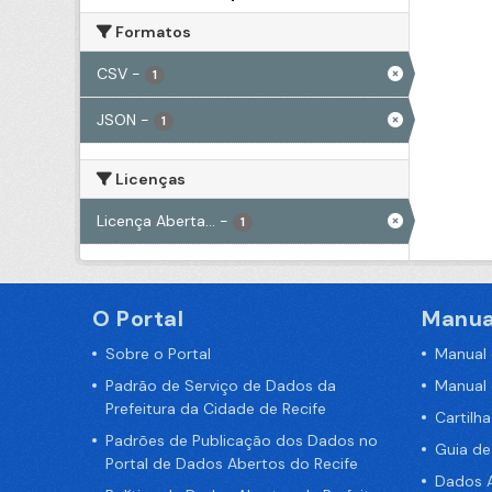
Formatos
CSV
-
1
JSON
-
1
Licenças
Licença Aberta...
-
1
O Portal
Manua
Sobre o Portal
Manual
Padrão de Serviço de Dados da
Manual
Prefeitura da Cidade de Recife
Cartilh
Padrões de Publicação dos Dados no
Guia d
Portal de Dados Abertos do Recife
Dados A