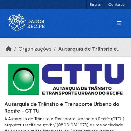
Ir para o conteúdo principal
Entrar
Contato
Organizações
Autarquia de Trânsito e...
Autarquia de Trânsito e Transporte Urbano do
Recife - CTTU
A Autarquia de Trânsito e Transporte Urbano do Recife (CTTU)
http://cttu.recife.pe.gov.br/ (0800 081 1078) é uma sociedade