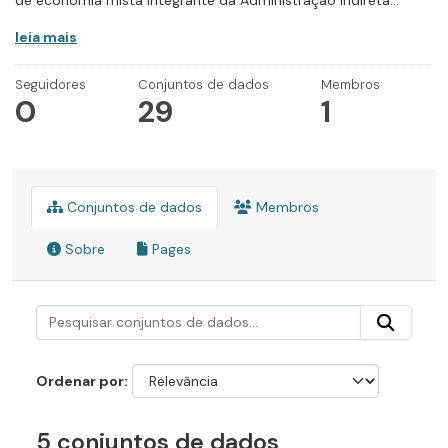
de economia mista integrante da Administração Indireta...
leia mais
Seguidores
Conjuntos de dados
Membros
0
29
1
Conjuntos de dados
Membros
Sobre
Pages
Ordenar por
5 conjuntos de dados