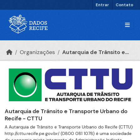
Ir para o conteúdo principal
Entrar
Contato
Organizações
Autarquia de Trânsito e...
Autarquia de Trânsito e Transporte Urbano do
Recife - CTTU
A Autarquia de Trânsito e Transporte Urbano do Recife (CTTU)
http://cttu.recife.pe.gov.br/ (0800 081 1078) é uma sociedade