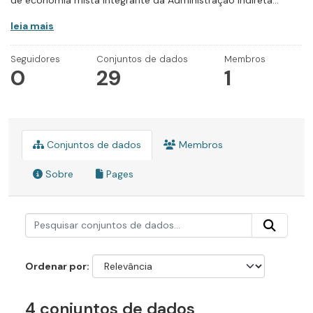
de economia mista integrante da Administração Indireta...
leia mais
Seguidores
Conjuntos de dados
Membros
0
29
1
Conjuntos de dados
Membros
Sobre
Pages
Ordenar por
4 conjuntos de dados