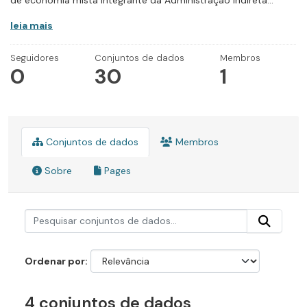
de economia mista integrante da Administração Indireta...
leia mais
Seguidores
Conjuntos de dados
Membros
0
30
1
Conjuntos de dados
Membros
Sobre
Pages
Ordenar por
4 conjuntos de dados