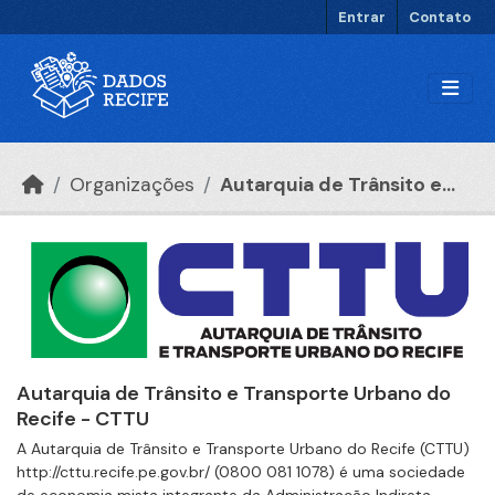
Ir para o conteúdo principal
Entrar
Contato
Organizações
Autarquia de Trânsito e...
Autarquia de Trânsito e Transporte Urbano do
Recife - CTTU
A Autarquia de Trânsito e Transporte Urbano do Recife (CTTU)
http://cttu.recife.pe.gov.br/ (0800 081 1078) é uma sociedade