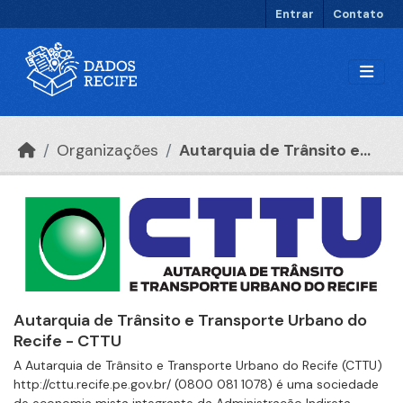
Ir para o conteúdo principal
Entrar
Contato
Organizações
Autarquia de Trânsito e...
Autarquia de Trânsito e Transporte Urbano do
Recife - CTTU
A Autarquia de Trânsito e Transporte Urbano do Recife (CTTU)
http://cttu.recife.pe.gov.br/ (0800 081 1078) é uma sociedade