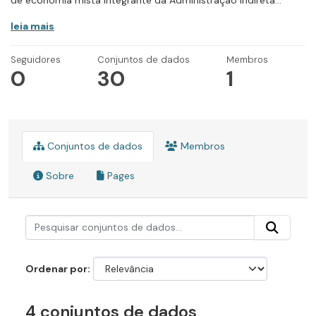
de economia mista integrante da Administração Indireta...
leia mais
Seguidores
Conjuntos de dados
Membros
0
30
1
Conjuntos de dados
Membros
Sobre
Pages
Ordenar por
4 conjuntos de dados