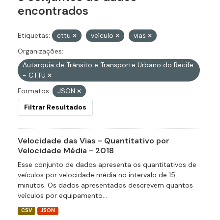
encontrados
Etiquetas:
cttu
veículo
vias
Organizações:
Autarquia de Trânsito e Transporte Urbano do Recife
- CTTU
Formatos:
JSON
Filtrar Resultados
Velocidade das Vias - Quantitativo por
Velocidade Média - 2018
Esse conjunto de dados apresenta os quantitativos de
veículos por velocidade média no intervalo de 15
minutos. Os dados apresentados descrevem quantos
veículos por equipamento...
CSV
JSON