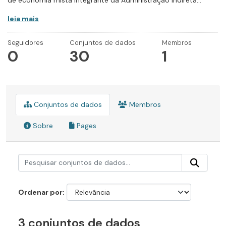
de economia mista integrante da Administração Indireta...
leia mais
Seguidores
Conjuntos de dados
Membros
0
30
1
Conjuntos de dados
Membros
Sobre
Pages
Ordenar por
3 conjuntos de dados