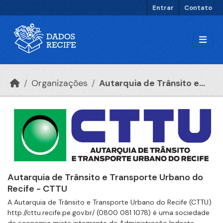
Ir para o conteúdo principal
Entrar
Contato
Organizações
Autarquia de Trânsito e...
Autarquia de Trânsito e Transporte Urbano do
Recife - CTTU
A Autarquia de Trânsito e Transporte Urbano do Recife (CTTU)
http://cttu.recife.pe.gov.br/ (0800 081 1078) é uma sociedade