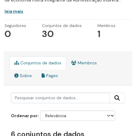
de economia mista integrante da Administração Indireta...
leia mais
Seguidores
Conjuntos de dados
Membros
0
30
1
Conjuntos de dados
Membros
Sobre
Pages
Ordenar por
6 conjuntos de dados