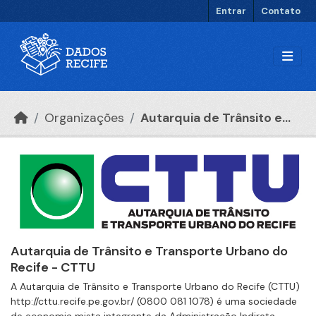
Ir para o conteúdo principal
Entrar
Contato
Organizações
Autarquia de Trânsito e...
Autarquia de Trânsito e Transporte Urbano do
Recife - CTTU
A Autarquia de Trânsito e Transporte Urbano do Recife (CTTU)
http://cttu.recife.pe.gov.br/ (0800 081 1078) é uma sociedade