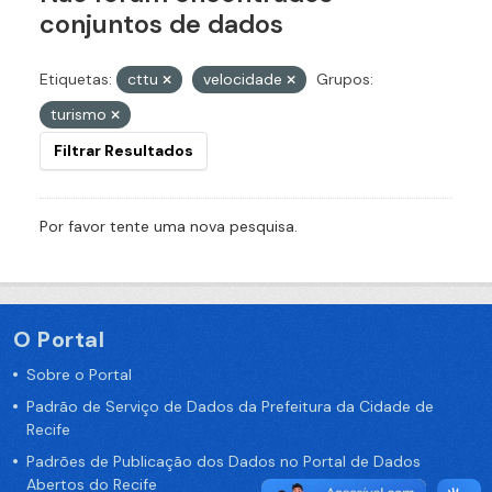
conjuntos de dados
Etiquetas:
cttu
velocidade
Grupos:
turismo
Filtrar Resultados
Por favor tente uma nova pesquisa.
O Portal
Sobre o Portal
Padrão de Serviço de Dados da Prefeitura da Cidade de
Recife
Padrões de Publicação dos Dados no Portal de Dados
Abertos do Recife