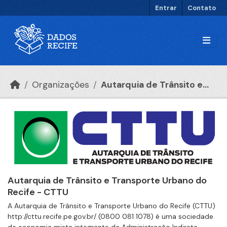
Ir para o conteúdo principal
Entrar
Contato
Organizações
Autarquia de Trânsito e...
Autarquia de Trânsito e Transporte Urbano do
Recife - CTTU
A Autarquia de Trânsito e Transporte Urbano do Recife (CTTU)
http://cttu.recife.pe.gov.br/ (0800 081 1078) é uma sociedade