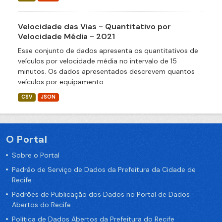
Velocidade das Vias - Quantitativo por
Velocidade Média - 2021
Esse conjunto de dados apresenta os quantitativos de
veículos por velocidade média no intervalo de 15
minutos. Os dados apresentados descrevem quantos
veículos por equipamento...
CSV
JSON
O Portal
Sobre o Portal
Padrão de Serviço de Dados da Prefeitura da Cidade de
Recife
Padrões de Publicação dos Dados no Portal de Dados
Abertos do Recife
Política de Dados Abertos da Prefeitura do Recife