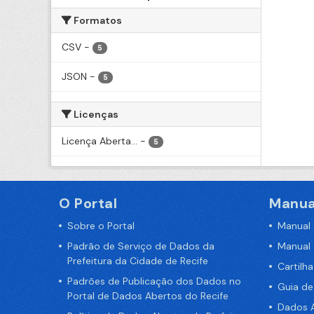
Formatos
CSV
-
5
JSON
-
5
Licenças
Licença Aberta...
-
5
O Portal
Manua
Sobre o Portal
Manual
Padrão de Serviço de Dados da
Manual
Prefeitura da Cidade de Recife
Cartilh
Padrões de Publicação dos Dados no
Guia d
Portal de Dados Abertos do Recife
Dados A