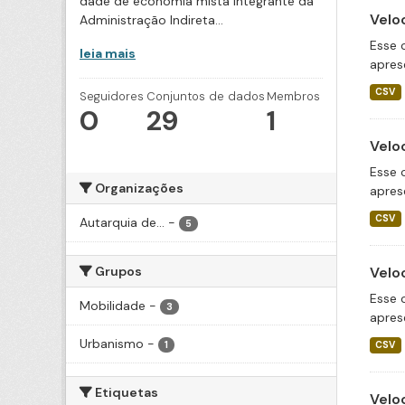
dade de economia mista integrante da
Velo
Administração Indireta...
Esse 
leia mais
apres
CSV
Seguidores
Conjuntos de dados
Membros
0
29
1
Velo
Esse 
Organizações
apres
CSV
Autarquia de...
-
5
Grupos
Velo
Esse 
Mobilidade
-
3
apres
Urbanismo
-
1
CSV
Etiquetas
Velo