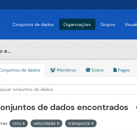
Conjuntos de dados
Organizações
Grupos
Visua
 e...
Conjuntos de dados
Membros
Sobre
Pages
conjuntos de dados encontrados
etas:
cttu
velocidade
transporte