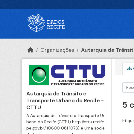
Ir para o conteúdo principal
Organizações
Autarquia de Trânsito
Autarquia de Trânsito e
Transporte Urbano do Recife -
5 
CTTU
A Autarquia de Trânsito e Transporte Ur
Etiqu
bano do Recife (CTTU) http://cttu.recife.
pe.gov.br/ (0800 081 1078) é uma socie