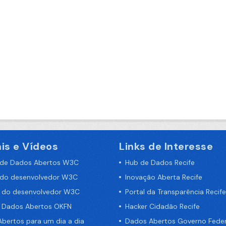
is e Vídeos
Links de Interesse
 de Dados Abertos W3C
Hub de Dados Recife
 do desenvolvedor W3C
Inovação Aberta Recife
a do desenvolvedor W3C
Portal da Transparência Recife
e Dados Abertos OKFN
Hacker Cidadão Recife
bertos para um dia a dia
Dados Abertos Governo Feder