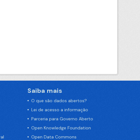
Saiba mais
O que são dados abertos?
Lei de acesso a informação
Parceria para Governo Aberto
Open Knowledge Foundation
al
Open Data Commons