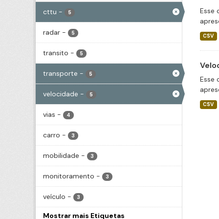
Esse 
cttu
-
5
apres
radar
-
5
CSV
transito
-
5
Velo
transporte
-
5
Esse 
apres
velocidade
-
5
CSV
vias
-
4
carro
-
3
mobilidade
-
3
monitoramento
-
3
veículo
-
3
Mostrar mais Etiquetas