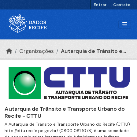
Ir para o conteúdo principal
Entrar
Contato
Organizações
Autarquia de Trânsito e...
Autarquia de Trânsito e Transporte Urbano do
Recife - CTTU
A Autarquia de Trânsito e Transporte Urbano do Recife (CTTU)
http://cttu.recife.pe.gov.br/ (0800 081 1078) é uma sociedade