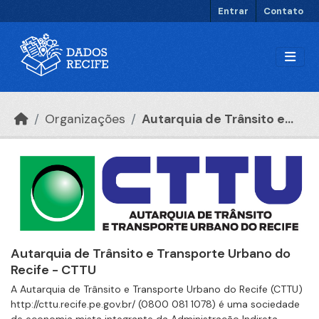
Ir para o conteúdo principal
Entrar
Contato
Organizações
Autarquia de Trânsito e...
Autarquia de Trânsito e Transporte Urbano do
Recife - CTTU
A Autarquia de Trânsito e Transporte Urbano do Recife (CTTU)
http://cttu.recife.pe.gov.br/ (0800 081 1078) é uma sociedade