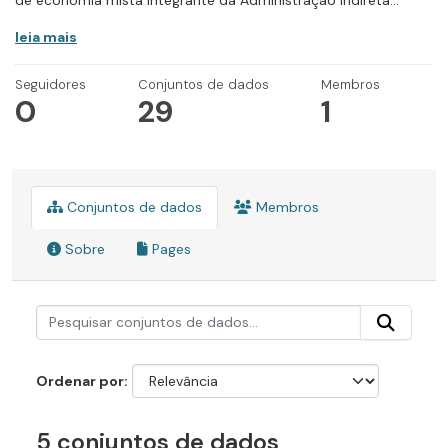
de economia mista integrante da Administração Indireta...
leia mais
Seguidores
Conjuntos de dados
Membros
0
29
1
Conjuntos de dados
Membros
Sobre
Pages
Ordenar por
5 conjuntos de dados