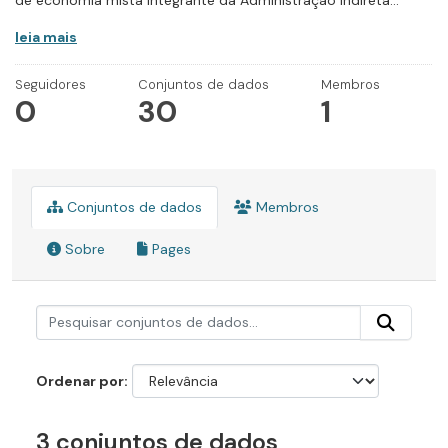
de economia mista integrante da Administração Indireta...
leia mais
Seguidores
Conjuntos de dados
Membros
0
30
1
Conjuntos de dados
Membros
Sobre
Pages
Ordenar por
3 conjuntos de dados