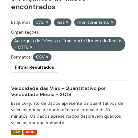
encontrados
Etiquetas:
cttu
vias
monitoramento
Organizações:
Autarquia de Trânsito e Transporte Urbano do Recife
- CTTU
Formatos:
CSV
Filtrar Resultados
Velocidade das Vias - Quantitativo por
Velocidade Média - 2018
Esse conjunto de dados apresenta os quantitativos de
veículos por velocidade média no intervalo de 15
minutos. Os dados apresentados descrevem quantos
veículos por equipamento...
CSV
JSON