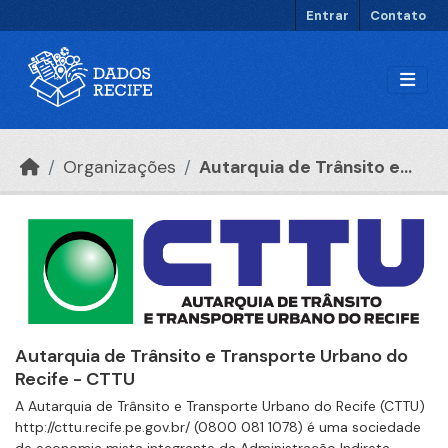
Ir para o conteúdo principal
Entrar
Contato
Organizações
Autarquia de Trânsito e...
Autarquia de Trânsito e Transporte Urbano do
Recife - CTTU
A Autarquia de Trânsito e Transporte Urbano do Recife (CTTU)
http://cttu.recife.pe.gov.br/ (0800 081 1078) é uma sociedade