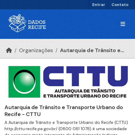
Ir para o conteúdo principal
Entrar
Contato
Organizações
Autarquia de Trânsito e...
Autarquia de Trânsito e Transporte Urbano do
Recife - CTTU
A Autarquia de Trânsito e Transporte Urbano do Recife (CTTU)
http://cttu.recife.pe.gov.br/ (0800 081 1078) é uma sociedade