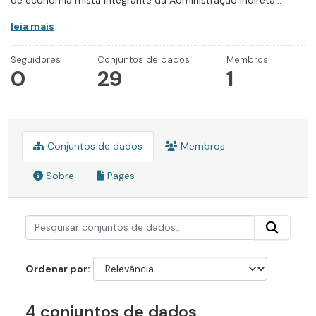
de economia mista integrante da Administração Indireta...
leia mais
Seguidores
Conjuntos de dados
Membros
0
29
1
Conjuntos de dados
Membros
Sobre
Pages
Ordenar por
4 conjuntos de dados