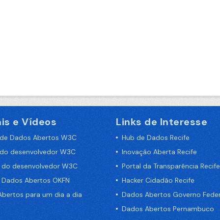
is e Vídeos
Links de Interesse
 de Dados Abertos W3C
Hub de Dados Recife
 do desenvolvedor W3C
Inovação Aberta Recife
a do desenvolvedor W3C
Portal da Transparência Recife
e Dados Abertos OKFN
Hacker Cidadão Recife
bertos para um dia a dia
Dados Abertos Governo Feder
Dados Abertos Pernambuco