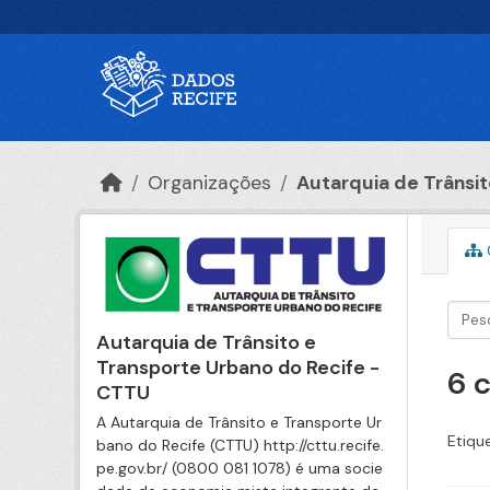
Ir para o conteúdo principal
Organizações
Autarquia de Trânsito
Autarquia de Trânsito e
Transporte Urbano do Recife -
6 
CTTU
A Autarquia de Trânsito e Transporte Ur
Etiqu
bano do Recife (CTTU) http://cttu.recife.
pe.gov.br/ (0800 081 1078) é uma socie