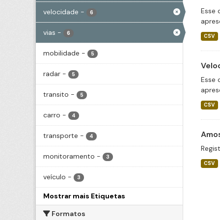
Esse 
velocidade
-
6
apres
vias
-
6
CSV
mobilidade
-
5
Velo
radar
-
5
Esse 
apres
transito
-
5
CSV
carro
-
4
Amos
transporte
-
4
Regist
monitoramento
-
3
CSV
veículo
-
3
Mostrar mais Etiquetas
Formatos