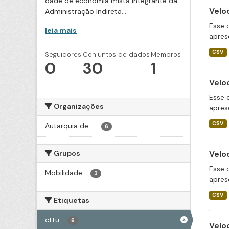
dade de economia mista integrante da
Velo
Administração Indireta...
Esse 
leia mais
apres
CSV
Seguidores
Conjuntos de dados
Membros
0
30
1
Velo
Esse 
Organizações
apres
CSV
Autarquia de...
-
6
Grupos
Velo
Esse 
Mobilidade
-
3
apres
CSV
Etiquetas
cttu
-
6
Velo