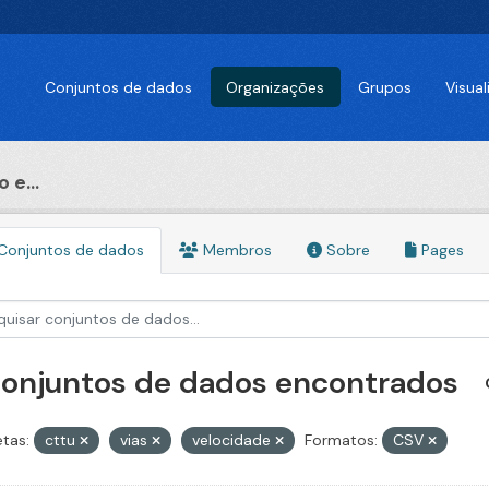
Conjuntos de dados
Organizações
Grupos
Visua
 e...
Conjuntos de dados
Membros
Sobre
Pages
conjuntos de dados encontrados
etas:
cttu
vias
velocidade
Formatos:
CSV