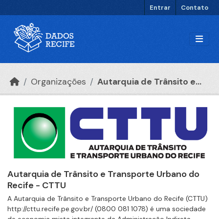
Ir para o conteúdo principal
Entrar
Contato
Organizações
Autarquia de Trânsito e...
Autarquia de Trânsito e Transporte Urbano do
Recife - CTTU
A Autarquia de Trânsito e Transporte Urbano do Recife (CTTU)
http://cttu.recife.pe.gov.br/ (0800 081 1078) é uma sociedade