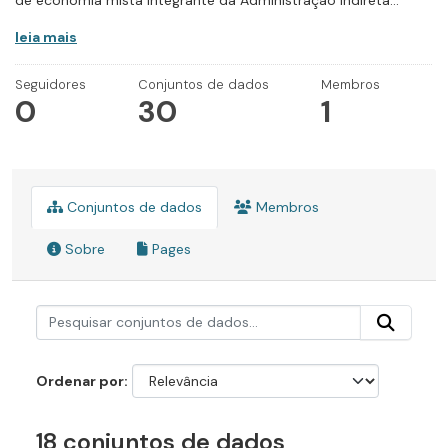
de economia mista integrante da Administração Indireta...
leia mais
Seguidores
Conjuntos de dados
Membros
0
30
1
Conjuntos de dados
Membros
Sobre
Pages
Ordenar por
18 conjuntos de dados