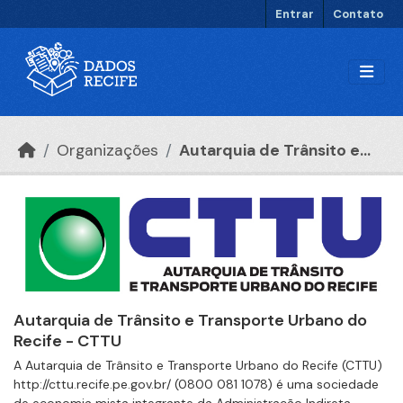
Ir para o conteúdo principal
Entrar
Contato
Organizações
Autarquia de Trânsito e...
Autarquia de Trânsito e Transporte Urbano do
Recife - CTTU
A Autarquia de Trânsito e Transporte Urbano do Recife (CTTU)
http://cttu.recife.pe.gov.br/ (0800 081 1078) é uma sociedade