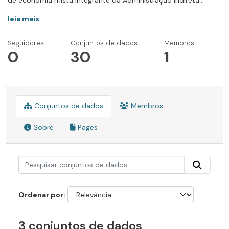
de economia mista integrante da Administração Indireta...
leia mais
Seguidores
Conjuntos de dados
Membros
0
30
1
Conjuntos de dados
Membros
Sobre
Pages
Ordenar por
3 conjuntos de dados