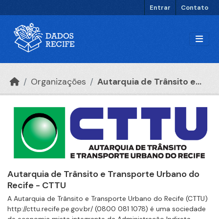
Ir para o conteúdo principal
Entrar
Contato
Organizações
Autarquia de Trânsito e...
Autarquia de Trânsito e Transporte Urbano do
Recife - CTTU
A Autarquia de Trânsito e Transporte Urbano do Recife (CTTU)
http://cttu.recife.pe.gov.br/ (0800 081 1078) é uma sociedade