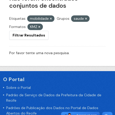
conjuntos de dados
Etiquetas:
mobilidade
Grupos:
saude
Formatos:
KMZ
Filtrar Resultados
Por favor tente uma nova pesquisa.
O Portal
Sobre o Portal
Padrão de Serviço de Dados da Prefeitura da Cidade de
Recife
Padrões de Publicação dos Dados no Portal de Dados
Abertos do Recife