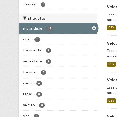
Turismo
-
1
Velo
Esse 
Etiquetas
apres
mobilidade
-
CSV
17
cttu
-
11
Velo
transporte
-
Esse 
9
apres
velocidade
-
9
CSV
transito
-
8
Velo
carro
-
6
Esse 
apres
radar
-
6
CSV
veículo
-
6
vias
-
Velo
6