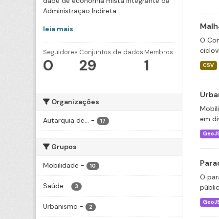
dade de economia mista integrante da
Administração Indireta...
Malha
leia mais
O Con
ciclov
Seguidores
Conjuntos de dados
Membros
0
29
1
CSV
Urba
Organizações
Mobil
em div
Autarquia de...
-
17
GeoJ
Grupos
Para
Mobilidade
-
10
O par
Saúde
-
públi
3
GeoJ
Urbanismo
-
2