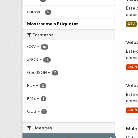
Esse 
carros
-
5
apres
Mostrar mais Etiquetas
CSV
Formatos
Velo
CSV
-
16
Este 
apres
JSON
-
16
JSON
GeoJSON
-
7
Velo
PDF
-
3
Este 
KMZ
-
1
apres
JSON
ODS
-
1
Licenças
Malh
O Sis