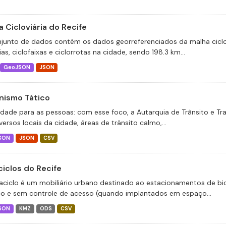
 Cicloviária do Recife
junto de dados contém os dados georreferenciados da malha ciclov
ias, ciclofaixas e ciclorrotas na cidade, sendo 198.3 km...
GeoJSON
JSON
nismo Tático
idade para as pessoas: com esse foco, a Autarquia de Trânsito e T
ersos locais da cidade, áreas de trânsito calmo,...
SON
JSON
CSV
ciclos do Recife
aciclo é um mobiliário urbano destinado ao estacionamentos de bic
co e sem controle de acesso (quando implantados em espaço...
SON
KMZ
ODS
CSV