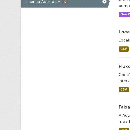
Licença Aberta...
-
17
compo
GeoJ
Loca
Local
CSV
Flux
Conté
inter
CSV
Faix
A Aut
mais 