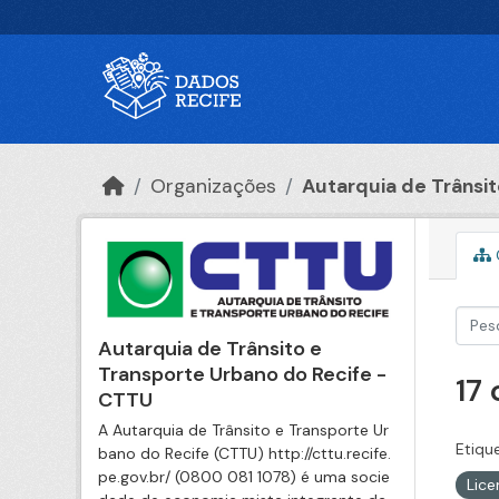
Ir para o conteúdo principal
Organizações
Autarquia de Trânsito
Autarquia de Trânsito e
Transporte Urbano do Recife -
17
CTTU
A Autarquia de Trânsito e Transporte Ur
Etiqu
bano do Recife (CTTU) http://cttu.recife.
pe.gov.br/ (0800 081 1078) é uma socie
Lic