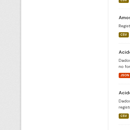
CSV
Amos
Regist
CSV
Acid
Dados
no fo
JSON
Acid
Dados
regis
CSV