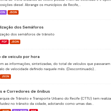
sições diesel. Abrange os municípios de Recife,...
SON
JSON
lização dos Semáforos
ização dos semáforos de trânsito
PDF
JSON
o de veiculo por hora
m as informações, sintetizadas, do total de veículos que passaram 
valo de velocidade definido naquele mês. (Descontinuado)...
JSON
as e Corredores de ônibus
arquia de Trânsito e Transporte Urbano do Recife (CTTU) tem realiz
fluidez no trânsito da cidade, adotando como umas das...