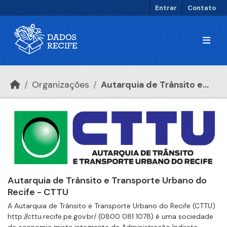
Ir para o conteúdo principal
Entrar
Contato
Organizações
Autarquia de Trânsito e...
Autarquia de Trânsito e Transporte Urbano do
Recife - CTTU
A Autarquia de Trânsito e Transporte Urbano do Recife (CTTU)
http://cttu.recife.pe.gov.br/ (0800 081 1078) é uma sociedade