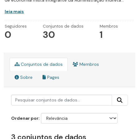
de economia mista integrante da Administração Indireta...
leia mais
Seguidores
Conjuntos de dados
Membros
0
30
1
Conjuntos de dados
Membros
Sobre
Pages
Ordenar por
3 conjuntos de dados