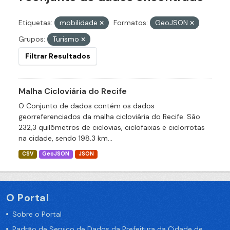
Etiquetas:
mobilidade
Formatos:
GeoJSON
Grupos:
Turismo
Filtrar Resultados
Malha Cicloviária do Recife
O Conjunto de dados contém os dados
georreferenciados da malha cicloviária do Recife. São
232,3 quilômetros de ciclovias, ciclofaixas e ciclorrotas
na cidade, sendo 198.3 km...
CSV
GeoJSON
JSON
O Portal
Sobre o Portal
Padrão de Serviço de Dados da Prefeitura da Cidade de