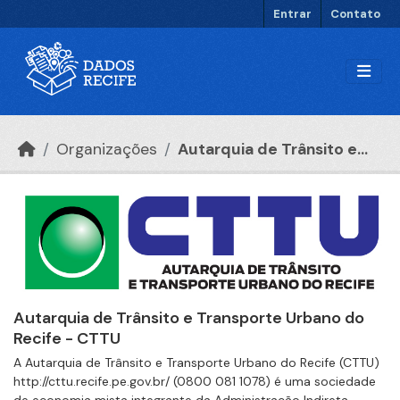
Ir para o conteúdo principal
Entrar
Contato
Organizações
Autarquia de Trânsito e...
Autarquia de Trânsito e Transporte Urbano do
Recife - CTTU
A Autarquia de Trânsito e Transporte Urbano do Recife (CTTU)
http://cttu.recife.pe.gov.br/ (0800 081 1078) é uma sociedade