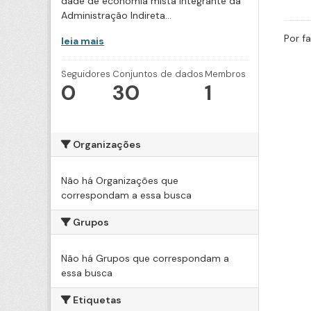
dade de economia mista integrante da
Administração Indireta...
Por f
leia mais
Seguidores
Conjuntos de dados
Membros
0
30
1
Organizações
Não há Organizações que
correspondam a essa busca
Grupos
Não há Grupos que correspondam a
essa busca
Etiquetas