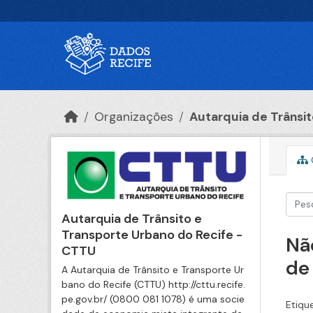
Ir para o conteúdo principal
Organizações
Autarquia de Trânsito
Autarquia de Trânsito e
Transporte Urbano do Recife -
Nã
CTTU
de
A Autarquia de Trânsito e Transporte Ur
bano do Recife (CTTU) http://cttu.recife.
pe.gov.br/ (0800 081 1078) é uma socie
Etiqu