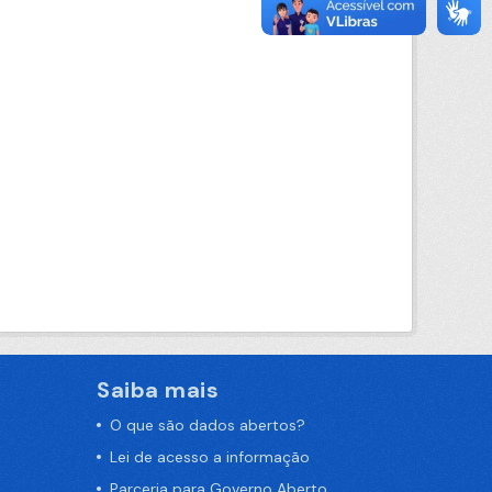
Saiba mais
O que são dados abertos?
Lei de acesso a informação
Parceria para Governo Aberto