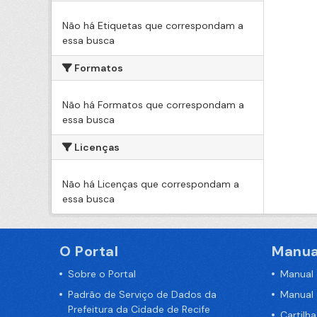
Não há Etiquetas que correspondam a
essa busca
Formatos
Não há Formatos que correspondam a
essa busca
Licenças
Não há Licenças que correspondam a
essa busca
O Portal
Manua
Sobre o Portal
Manual
Padrão de Serviço de Dados da
Manual
Prefeitura da Cidade de Recife
Cartilh