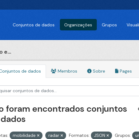
Conjuntos de dados
Organizações
Grupos
Visua
 e...
Conjuntos de dados
Membros
Sobre
Pages
o foram encontrados conjuntos
 dados
etas:
mobilidade
radar
Formatos:
JSON
Grupos:
u