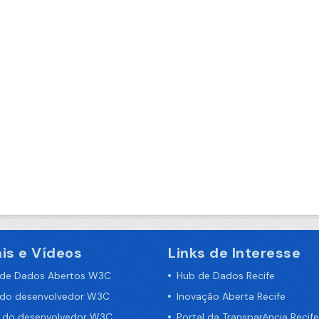
is e Vídeos
Links de Interesse
 de Dados Abertos W3C
Hub de Dados Recife
 do desenvolvedor W3C
Inovação Aberta Recife
a do desenvolvedor W3C
Portal da Transparência Recife