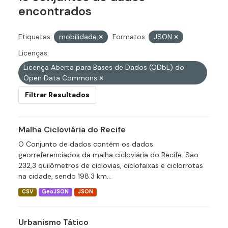
encontrados
Etiquetas:
mobilidade
Formatos:
JSON
Licenças:
Licença Aberta para Bases de Dados (ODbL) do
Open Data Commons
Filtrar Resultados
Malha Cicloviária do Recife
O Conjunto de dados contém os dados
georreferenciados da malha cicloviária do Recife. São
232,3 quilômetros de ciclovias, ciclofaixas e ciclorrotas
na cidade, sendo 198.3 km...
CSV
GeoJSON
JSON
Urbanismo Tático