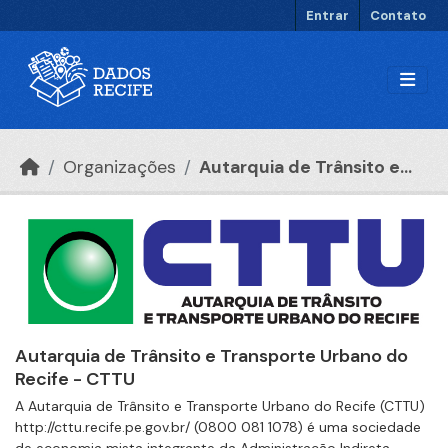
Ir para o conteúdo principal
Entrar
Contato
Organizações
Autarquia de Trânsito e...
Autarquia de Trânsito e Transporte Urbano do
Recife - CTTU
A Autarquia de Trânsito e Transporte Urbano do Recife (CTTU)
http://cttu.recife.pe.gov.br/ (0800 081 1078) é uma sociedade