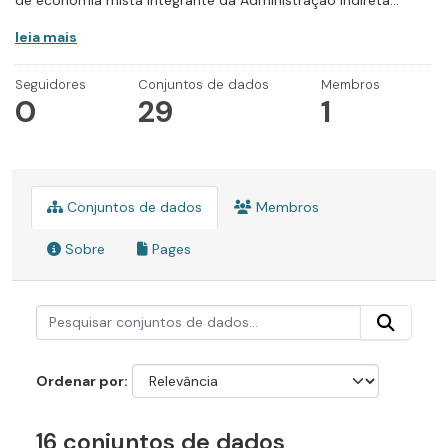
de economia mista integrante da Administração Indireta...
leia mais
Seguidores
Conjuntos de dados
Membros
0
29
1
Conjuntos de dados
Membros
Sobre
Pages
Ordenar por
16 conjuntos de dados