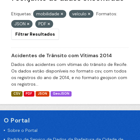
Etiquetas:
mobilidade
veículo
Formatos:
JSON
PDF
Filtrar Resultados
Acidentes de Trânsito com Vítimas 2014
Dados dos acidentes com vítimas do trânsito de Recife.
Os dados estão disponíveis no formato csv, com todos
os registros do ano de 2014, e no formato geojson com
os registros...
CSV
PDF
JSON
GeoJSON
O Portal
Sobre o Portal
Padrão de Serviço de Dados da Prefeitura da Cidade de