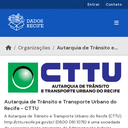
Ir para o conteúdo principal
Entrar
Contato
Organizações
Autarquia de Trânsito e...
Autarquia de Trânsito e Transporte Urbano do
Recife - CTTU
A Autarquia de Trânsito e Transporte Urbano do Recife (CTTU)
http://cttu.recife.pe.gov.br/ (0800 081 1078) é uma sociedade